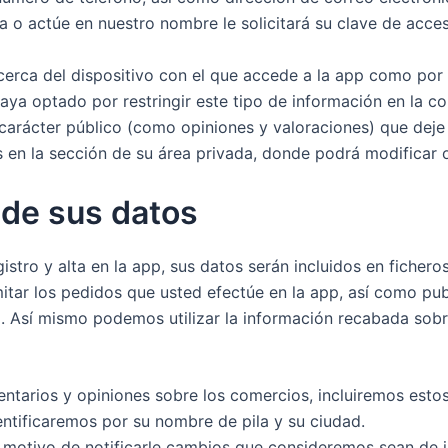
 o actúe en nuestro nombre le solicitará su clave de acces
ca del dispositivo con el que accede a la app como por ej
ya optado por restringir este tipo de información en la co
arácter público (como opiniones y valoraciones) que deje 
os en la sección de su área privada, donde podrá modificar
 de sus datos
stro y alta en la app, sus datos serán incluidos en fichero
mitar los pedidos que usted efectúe en la app, así como pub
. Así mismo podemos utilizar la información recabada sobre
ntarios y opiniones sobre los comercios, incluiremos esto
ntificaremos por su nombre de pila y su ciudad.
n motivo de notificarle cambios que consideremos sean de 